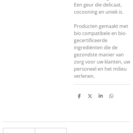
Een geur die delicaat,
cocooning en uniek is.
Producten gemaakt met
bio compatibele en bio-
gecertificeerde
ingrediënten die de
gezondste manier van
zorg voor uw klanten, uw
personeel en het milieu
verlenen.
D
D
S
D
e
e
h
e
l
e
a
l
e
l
r
e
n
e
n