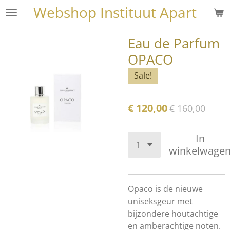
Webshop Instituut Apart
Ga
direct
naar
Eau de Parfum
de
OPACO
hoofdinhoud
Sale!
€ 120,00
€ 160,00
In
winkelwage
Opaco is de nieuwe
uniseksgeur met
bijzondere houtachtige
en amberachtige noten.