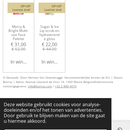
OP=OP
OP=OP
Laatste stuk!
Laatste stuk
Merry &
Sugar & Ice
Bright Multi-
Lip scrub en
use Face
hydraterend
Palette
e gloss
€ 31,00
€ 22,00
€ 62,00
€ 44,00
In winkelwagen
In winkelwagen
© Gemaakt Door Hermes Van Steenbrugge
Verantwoordelijke binnen de EU; | Naam:
Biorius | Adres: Avenue Léonard de Vinci 14, 1300 Wavre Belgium
Elektronische
contactgegevens:
info@biorius.com
/
+32 2 888 4010
Deze website gebruikt cookies voor analyse-
doeleinden en/of het tonen van advertenties.
Door gebruik te blijven maken van de site gaat
u hiermee akkoord.