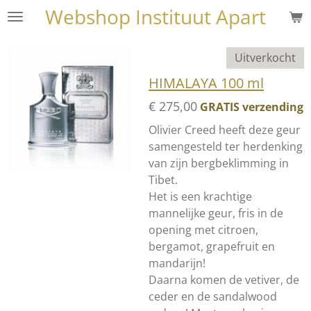
Webshop Instituut Apart
Ga
direct
naar
Uitverkocht
de
HIMALAYA 100 ml
hoofdinhoud
€ 275,00
GRATIS verzending
Olivier Creed heeft deze geur
samengesteld ter herdenking
van zijn bergbeklimming in
Tibet.
Het is een krachtige
mannelijke geur, fris in de
opening met citroen,
bergamot, grapefruit en
mandarijn!
Daarna komen de vetiver, de
ceder en de sandalwood