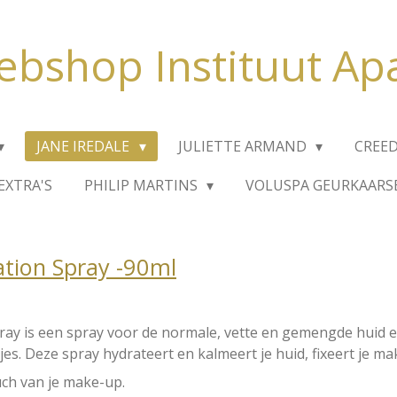
bshop Instituut Ap
JANE IREDALE
JULIETTE ARMAND
CREE
EXTRA'S
PHILIP MARTINS
VOLUSPA GEURKAARS
tion Spray -90ml
pray
is een spray voor de normale, vette en gemengde huid e
jes. Deze spray hydrateert en kalmeert je huid, fixeert je m
ouch van je make-up.