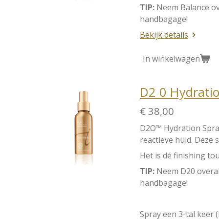
TIP:
Neem Balance ove
handbagage!
Bekijk details
In winkelwagen
D2 0 Hydrati
€ 38,00
D2O
™
Hydration Spr
reactieve huid.
Deze s
Het is dé finishing t
TIP:
Neem D2
0 overa
handbagage!
Spray een 3-tal keer 