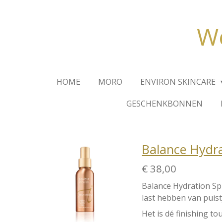
Ga
direct
We
naar
de
hoofdinhoud
HOME
MORO
ENVIRON SKINCARE
GESCHENKBONNEN
Balance Hydra
€ 38,00
Balance Hydration S
last hebben van puist
Het is dé finishing t