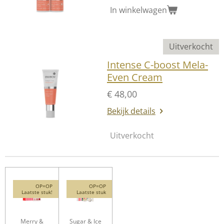
In winkelwagen
Uitverkocht
Intense C-boost Mela-
Even Cream
€ 48,00
Bekijk details
Uitverkocht
OP=OP
OP=OP
Laatste stuk!
Laatste stuk
Merry &
Sugar & Ice