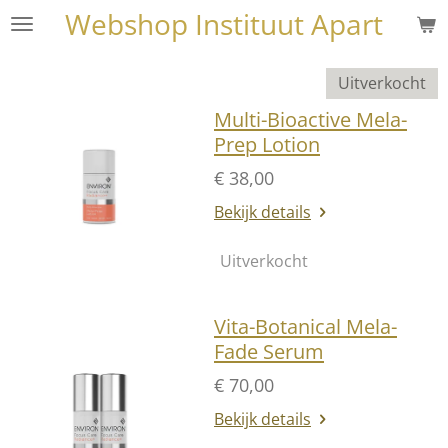
Webshop Instituut Apart
Ga
direct
naar
Uitverkocht
de
Multi-Bioactive Mela-
hoofdinhoud
Prep Lotion
€ 38,00
Bekijk details
Uitverkocht
Vita-Botanical Mela-
Fade Serum
€ 70,00
Bekijk details