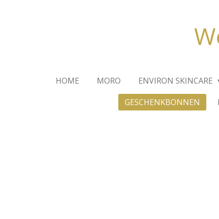
Ga
direct
We
naar
de
hoofdinhoud
HOME
MORO
ENVIRON SKINCARE
GESCHENKBONNEN