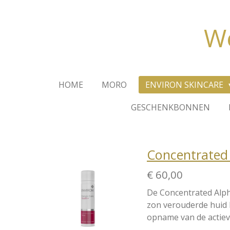
Ga
direct
We
naar
de
hoofdinhoud
HOME
MORO
ENVIRON SKINCARE
GESCHENKBONNEN
Concentrated
€ 60,00
De Concentrated Alph
zon verouderde huid h
opname van de actieve