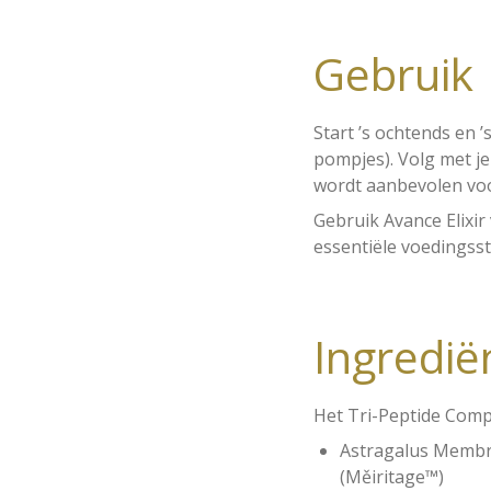
Gebruik
Start ’s ochtends en ’
pompjes). Volg met j
wordt aanbevolen voo
Gebruik Avance Elixi
essentiële voedingsst
Ingredië
Het Tri-Peptide Comp
Astragalus Membra
(Měiritage™)