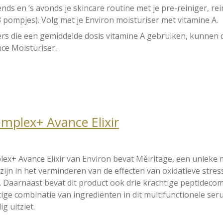
tends en ’s avonds je skincare routine met je pre-reiniger, r
3 pompjes). Volg met je Environ moisturiser met vitamine A.
rs die een gemiddelde dosis vitamine A gebruiken, kunnen d
ce Moisturiser.
omplex+ Avance Elixir
lex+ Avance Elixir van Environ bevat Měiritage, een unieke
 zijn in het verminderen van de effecten van oxidatieve stres
. Daarnaast bevat dit product ook drie krachtige peptideco
ige combinatie van ingrediënten in dit multifunctionele seru
g uitziet.