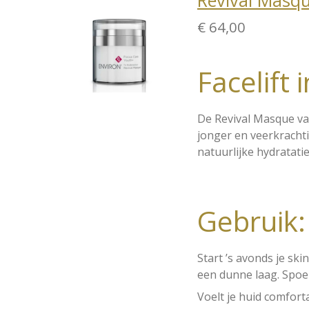
Revival Masq
€ 64,00
Facelift 
De Revival Masque van
jonger en veerkrachti
natuurlijke hydratatie
Gebruik:
Start ’s avonds je sk
een dunne laag. Spoel
Voelt je huid comfort