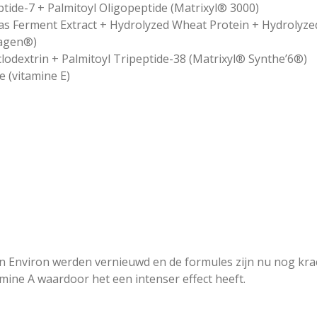
tide-7 + Palmitoyl Oligopeptide (Matrixyl® 3000)
 Ferment Extract + Hydrolyzed Wheat Protein + Hydrolyzed S
lagen®)
lodextrin + Palmitoyl Tripeptide-38 (Matrixyl® Synthe’6®)
 (vitamine E)
n Environ werden vernieuwd en de formules zijn nu nog krac
ine A waardoor het een intenser effect heeft.