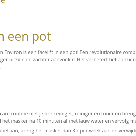
ue
in een pot
 Environ is een facelift in een pot! Een revolutionaire combi
ger uitzien en zachter aanvoelen. Het verbetert het aanzie
.
incare routine met je pre-reiniger, reiniger en toner en bre
 het masker na 10 minuten af met lauw water en vervolg met
abel aan, breng het masker dan 3 x per week aan en verwijder