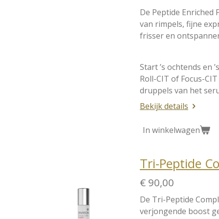
De Peptide Enriched 
van rimpels, fijne ex
frisser en ontspannen
Start ’s ochtends en ’
Roll-CIT of Focus-CI
druppels van het seru
Bekijk details
In winkelwagen
Tri-Peptide C
€ 90,00
De Tri-Peptide Comple
verjongende boost gee