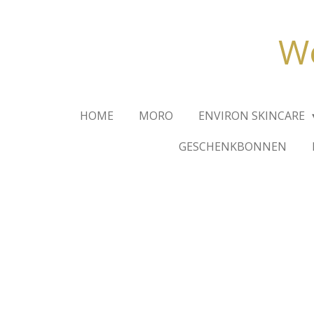
Ga
direct
We
naar
de
hoofdinhoud
HOME
MORO
ENVIRON SKINCARE
GESCHENKBONNEN