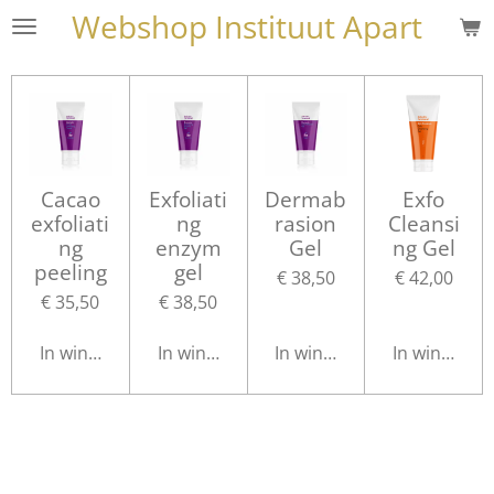
Webshop Instituut Apart
Ga
direct
naar
de
hoofdinhoud
Cacao
Exfoliati
Dermab
Exfo
exfoliati
ng
rasion
Cleansi
ng
enzym
Gel
ng Gel
peeling
gel
€ 38,50
€ 42,00
€ 35,50
€ 38,50
In winkelwagen
In winkelwagen
In winkelwagen
In winkelwa