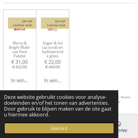
OP=OP
OP=OP
Laatste stuk!
Laatste stuk
Merry &
Sugar & Ice
Bright Multi-
Lip scrub en
use Face
hydraterend
Palette
e gloss
€ 31,00
€ 22,00
€ 62,00
€ 44,00
In winkelwagen
In winkelwagen
Deze website gebruikt cookies voor analyse-
© Gemaakt Door Hermes Van Steenbrugge
Verantwoordelijke binnen de EU; | Naam:
Biorius | Adres: Avenue Léonard de Vinci 14, 1300 Wavre Belgium
Elektronische
doeleinden en/of het tonen van advertenties.
contactgegevens:
info@biorius.com
/
+32 2 888 4010
Door gebruik te blijven maken van de site gaat
u hiermee akkoord.
Akkoord
E-mailadres
Kaart
Instagram
WhatsApp