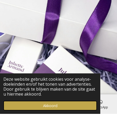
Deze website gebruikt cookies voor analyse-
doeleinden en/of het tonen van advertenties.
Door gebruik te blijven maken van de site gaat
u hiermee akkoord.
Akkoord
E-mailadres
Kaart
Instagram
WhatsApp