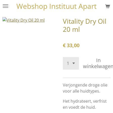
Webshop Instituut Apart
Ga
direct
naar
Vitality Dry Oil
de
20 ml
hoofdinhoud
€ 33,00
In
winkelwage
Verjongende droge olie
voor alle huidtypes.
Het hydrateert, verfrist
en voedt de huid.