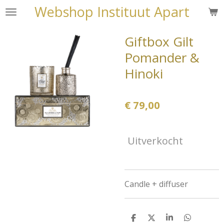
Webshop Instituut Apart
Ga
direct
naar
Giftbox Gilt
de
Pomander &
hoofdinhoud
Hinoki
€ 79,00
Uitverkocht
Candle + diffuser
D
D
S
D