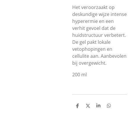
Het veroorzaakt op
deskundige wijze intense
hyperermie en een
verhit gevoel dat de
huidstructuur verbetert.
De gel pakt lokale
vetophopingen en
cellulite aan. Aanbevolen
bij overgewicht.
200 ml
D
D
S
D
e
e
h
e
l
e
a
l
e
l
r
e
n
e
n