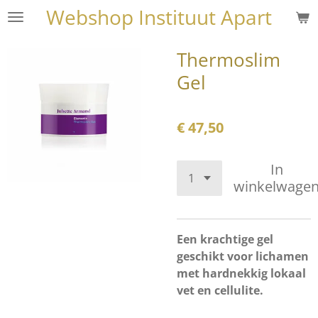
Webshop Instituut Apart
Ga
direct
naar
Thermoslim
de
Gel
hoofdinhoud
€ 47,50
In
winkelwage
Een krachtige gel
geschikt voor lichamen
met hardnekkig lokaal
vet en cellulite.