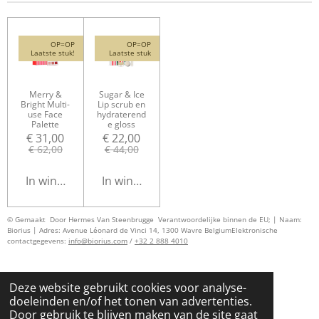
OP=OP
OP=OP
Laatste stuk!
Laatste stuk
Merry &
Sugar & Ice
Bright Multi-
Lip scrub en
use Face
hydraterend
Palette
e gloss
€ 31,00
€ 22,00
€ 62,00
€ 44,00
In winkelwagen
In winkelwagen
© Gemaakt Door Hermes Van Steenbrugge
Verantwoordelijke binnen de EU; | Naam:
Biorius | Adres: Avenue Léonard de Vinci 14, 1300 Wavre Belgium
Elektronische
contactgegevens:
info@biorius.com
/
+32 2 888 4010
Deze website gebruikt cookies voor analyse-
doeleinden en/of het tonen van advertenties.
Door gebruik te blijven maken van de site gaat