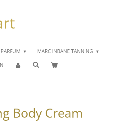
art
 PARFUM
MARC INBANE TANNING
EN
ing Body Cream