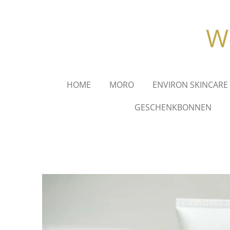
Ga
direct
We
naar
de
hoofdinhoud
HOME
MORO
ENVIRON SKINCARE
GESCHENKBONNEN