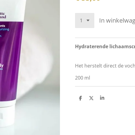
In winkelwa
Hydraterende lichaamscr
Het herstelt direct de voc
200 ml
D
D
S
e
e
h
l
e
a
e
l
r
n
e