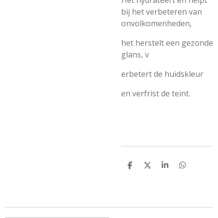
Het hydrateert en helpt
bij het verbeteren van
onvolkomenheden,
het herstelt een gezonde
glans, v
erbetert de huidskleur
en verfrist de teint.
D
D
S
D
e
e
h
e
l
e
a
l
e
l
r
e
n
e
n