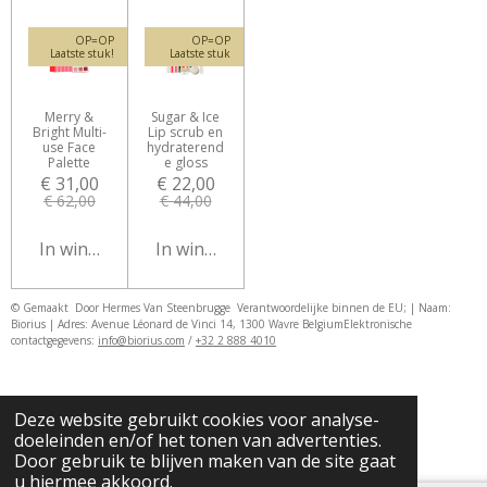
OP=OP
OP=OP
Laatste stuk!
Laatste stuk
Merry &
Sugar & Ice
Bright Multi-
Lip scrub en
use Face
hydraterend
Palette
e gloss
€ 31,00
€ 22,00
€ 62,00
€ 44,00
In winkelwagen
In winkelwagen
© Gemaakt Door Hermes Van Steenbrugge
Verantwoordelijke binnen de EU; | Naam:
Biorius | Adres: Avenue Léonard de Vinci 14, 1300 Wavre Belgium
Elektronische
contactgegevens:
info@biorius.com
/
+32 2 888 4010
Deze website gebruikt cookies voor analyse-
doeleinden en/of het tonen van advertenties.
Door gebruik te blijven maken van de site gaat
u hiermee akkoord.