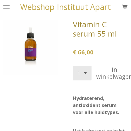
Webshop Instituut Apart
Ga
direct
naar
Vitamin C
de
serum 55 ml
hoofdinhoud
€ 66,00
In
winkelwage
Hydraterend,
antioxidant serum
voor alle huidtypes.