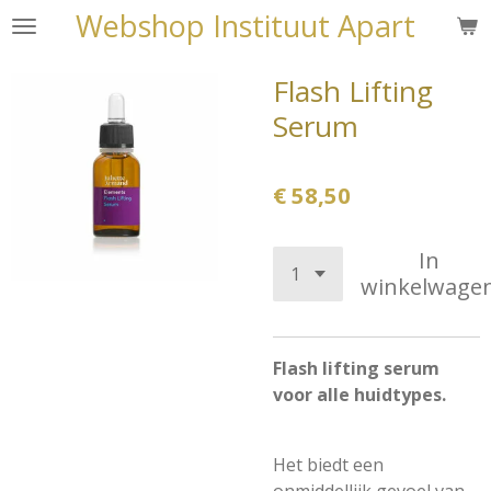
Webshop Instituut Apart
Ga
direct
naar
Flash Lifting
de
Serum
hoofdinhoud
€ 58,50
In
winkelwage
Flash lifting serum
voor alle huidtypes.
Het biedt een