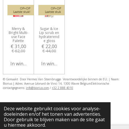
OP=OP
OP=OP
Laatste stuk!
Laatste stuk
Merry &
Sugar & Ice
Bright Multi-
Lip scrub en
use Face
hydraterend
Palette
e gloss
€ 31,00
€ 22,00
€ 62,00
€ 44,00
In winkelwagen
In winkelwagen
© Gemaakt Door Hermes Van Steenbrugge
Verantwoordelijke binnen de EU; | Naam:
Biorius | Adres: Avenue Léonard de Vinci 14, 1300 Wavre Belgium
Elektronische
contactgegevens:
info@biorius.com
/
+32 2 888 4010
Deze website gebruikt cookies voor analyse-
doeleinden en/of het tonen van advertenties.
Door gebruik te blijven maken van de site gaat
u hiermee akkoord.