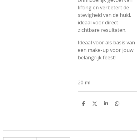
onmiddellijk gevoel van
lifting en verbetert de
stevigheid van de huid.
ideaal voor direct
zichtbare resultaten.
Ideaal voor als basis van
een make-up voor jouw
belangrijk feest!
20 ml
D
D
S
D
e
e
h
e
l
e
a
l
e
l
r
e
n
e
n