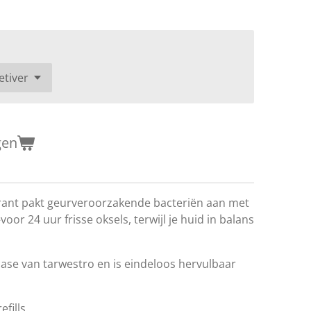
gen
ant pakt geurveroorzakende bacteriën aan met
or 24 uur frisse oksels, terwijl je huid in balans
e case van tarwestro en is eindeloos hervulbaar
fills.