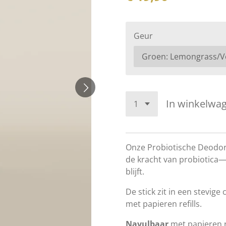
Geur
In winkelwa
Onze Probiotische Deodor
de kracht van probiotica—vo
blijft.
De stick zit in een stevig
met papieren refills.
Navulbaar
met papieren re