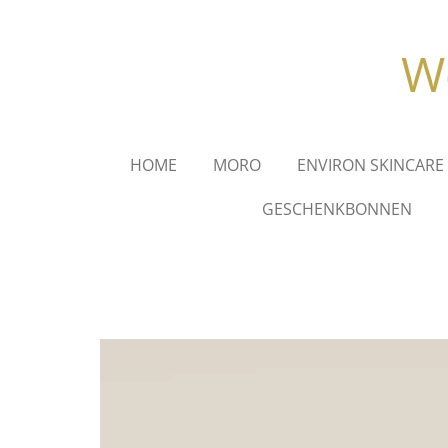
Ga
direct
We
naar
de
hoofdinhoud
HOME
MORO
ENVIRON SKINCARE
GESCHENKBONNEN