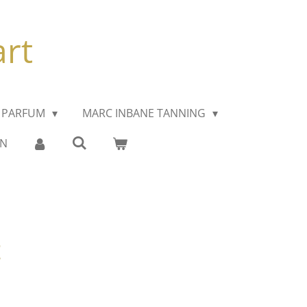
art
 PARFUM
MARC INBANE TANNING
EN
t