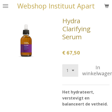
Webshop Instituut Apart
Ga
direct
naar
Hydra
de
Clarifying
hoofdinhoud
Serum
€ 67,50
In
winkelwage
Het hydrateert,
verstevigt en
balanceert de vetheid.