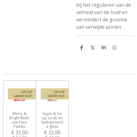
bij het reguleren van de
vetheid van de huid en
vermindert de grootte
van verwijde poriën.
D
D
S
D
e
e
h
e
l
e
a
l
e
l
r
e
n
e
n
OP=OP
OP=OP
Laatste stuk!
Laatste stuk
Merry &
Sugar & Ice
Bright Multi-
Lip scrub en
use Face
hydraterend
Palette
e gloss
€ 31,00
€ 22,00