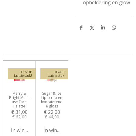
opheldering en glow.
D
D
S
D
e
e
h
e
l
e
a
l
e
l
r
e
n
e
n
OP=OP
OP=OP
Laatste stuk!
Laatste stuk
Merry &
Sugar & Ice
Bright Multi-
Lip scrub en
use Face
hydraterend
Palette
e gloss
€ 31,00
€ 22,00
€ 62,00
€ 44,00
In winkelwagen
In winkelwagen