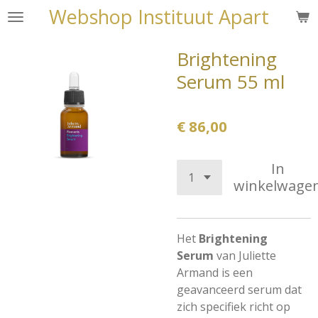
Webshop Instituut Apart
Ga
direct
naar
Brightening
de
Serum 55 ml
hoofdinhoud
€ 86,00
In
winkelwage
Het
Brightening
Serum
van Juliette
Armand is een
geavanceerd serum dat
zich specifiek richt op