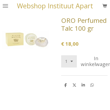
Webshop Instituut Apart
Ga
direct
naar
ORO Perfumed
de
Talc 100 gr
hoofdinhoud
€ 18,00
In
winkelwage
D
D
S
D
e
e
h
e
l
e
a
l
e
l
r
e
n
e
n