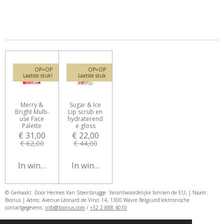
n
e
n
OP=OP
OP=OP
Laatste stuk!
Laatste stuk
Merry &
Sugar & Ice
Bright Multi-
Lip scrub en
use Face
hydraterend
Palette
e gloss
€ 31,00
€ 22,00
€ 62,00
€ 44,00
In winkelwagen
In winkelwagen
© Gemaakt Door Hermes Van Steenbrugge
Verantwoordelijke binnen de EU; | Naam:
Biorius | Adres: Avenue Léonard de Vinci 14, 1300 Wavre Belgium
Elektronische
contactgegevens:
info@biorius.com
/
+32 2 888 4010