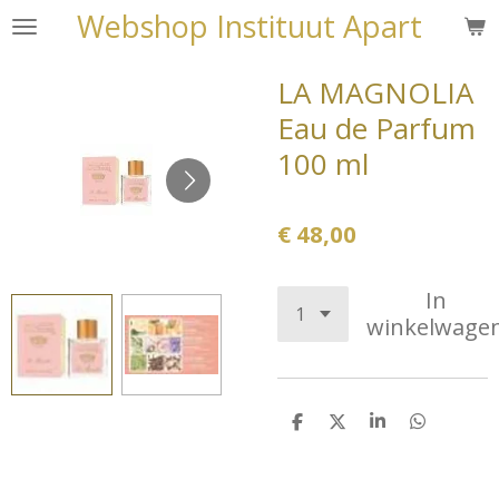
Webshop Instituut Apart
Ga
direct
naar
LA MAGNOLIA
de
Eau de Parfum
hoofdinhoud
100 ml
€ 48,00
In
winkelwage
D
D
S
D
e
e
h
e
l
e
a
l
e
l
r
e