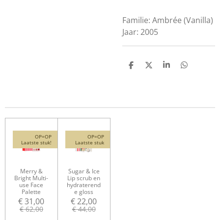
Familie: Ambrée (Vanilla)
Jaar: 2005
D
D
S
D
e
e
h
e
l
e
a
l
e
l
r
e
n
e
n
OP=OP
OP=OP
Laatste stuk!
Laatste stuk
Merry &
Sugar & Ice
Bright Multi-
Lip scrub en
use Face
hydraterend
Palette
e gloss
€ 31,00
€ 22,00
€ 62,00
€ 44,00