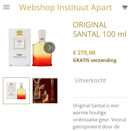
Webshop Instituut Apart
Ga
direct
naar
ORIGINAL
de
SANTAL 100 ml
hoofdinhoud
€ 275,00
GRATIS verzending
Uitverkocht
Original Santal is een
warme houtige
oriëntaalse geur. Vooral
geïnspireerd door de