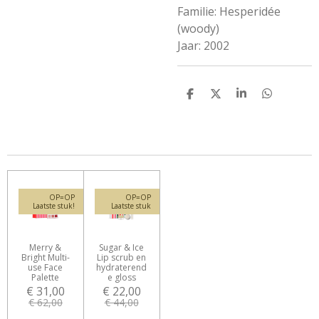
Familie: Hesperidée
(woody)
Jaar: 2002
D
D
S
D
e
e
h
e
l
e
a
l
e
l
r
e
n
e
n
OP=OP
OP=OP
Laatste stuk!
Laatste stuk
Merry &
Sugar & Ice
Bright Multi-
Lip scrub en
use Face
hydraterend
Palette
e gloss
€ 31,00
€ 22,00
€ 62,00
€ 44,00