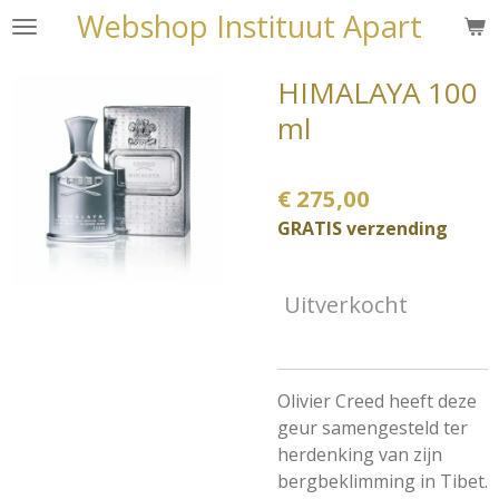
Webshop Instituut Apart
Ga
direct
naar
HIMALAYA 100
de
ml
hoofdinhoud
€ 275,00
GRATIS verzending
Uitverkocht
Olivier Creed heeft deze
geur samengesteld ter
herdenking van zijn
bergbeklimming in Tibet.