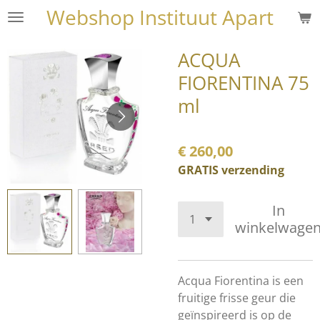
Webshop Instituut Apart
Ga
direct
naar
ACQUA
de
FIORENTINA 75
hoofdinhoud
ml
€ 260,00
GRATIS verzending
In
winkelwage
Acqua Fiorentina is een
fruitige frisse geur die
geïnspireerd is op de