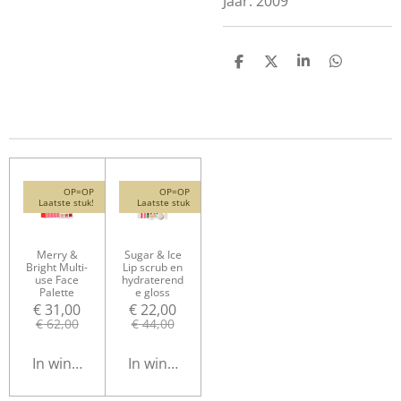
Jaar: 2009
D
D
S
D
e
e
h
e
l
e
a
l
e
l
r
e
n
e
n
OP=OP
OP=OP
Laatste stuk!
Laatste stuk
Merry &
Sugar & Ice
Bright Multi-
Lip scrub en
use Face
hydraterend
Palette
e gloss
€ 31,00
€ 22,00
€ 62,00
€ 44,00
In winkelwagen
In winkelwagen