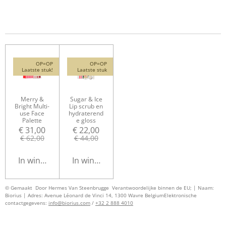
e
e
h
e
l
e
a
l
e
l
r
e
n
e
n
OP=OP
OP=OP
Laatste stuk!
Laatste stuk
Merry &
Sugar & Ice
Bright Multi-
Lip scrub en
use Face
hydraterend
Palette
e gloss
€ 31,00
€ 22,00
€ 62,00
€ 44,00
In winkelwagen
In winkelwagen
© Gemaakt Door Hermes Van Steenbrugge
Verantwoordelijke binnen de EU; | Naam:
Biorius | Adres: Avenue Léonard de Vinci 14, 1300 Wavre Belgium
Elektronische
contactgegevens:
info@biorius.com
/
+32 2 888 4010