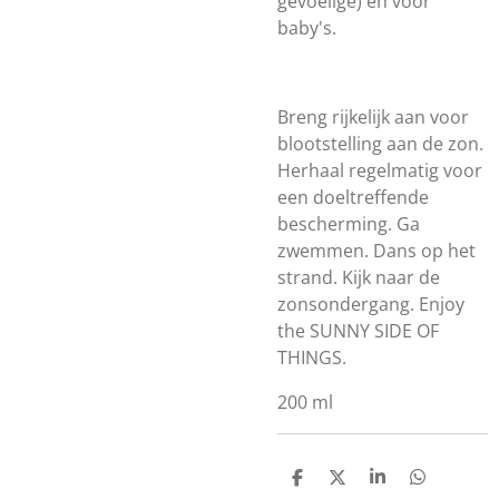
gevoelige) en voor
baby's.
Breng rijkelijk aan voor
blootstelling aan de zon.
Herhaal regelmatig voor
een doeltreffende
bescherming. Ga
zwemmen. Dans op het
strand. Kijk naar de
zonsondergang. Enjoy
the SUNNY SIDE OF
THINGS.
200 ml
D
D
S
D