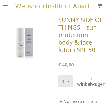
Webshop Instituut Apart
Ga
direct
naar
SUNNY SIDE OF
de
THINGS – sun
hoofdinhoud
protection
body & face
lotion SPF 50+
€ 40,00
In
winkelwage
De 'zonnecrème de la