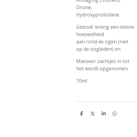
Antiaging Cosmetic
Drone,
Hydroxyprolisilane
Gebruik
:
breng een kleine
hoeveelheid
aan rond de ogen (niet
op de oogleden) en
Masseer zachtjes in tot
het wordt opgenomen
10ml
D
D
S
D
e
e
h
e
l
e
a
l
e
l
r
e
n
e
n