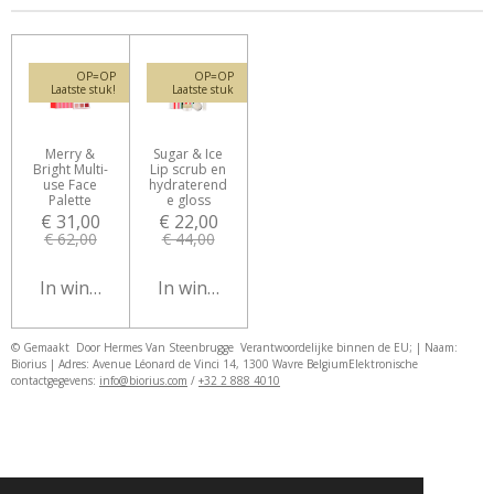
OP=OP
OP=OP
Laatste stuk!
Laatste stuk
Merry &
Sugar & Ice
Bright Multi-
Lip scrub en
use Face
hydraterend
Palette
e gloss
€ 31,00
€ 22,00
€ 62,00
€ 44,00
In winkelwagen
In winkelwagen
© Gemaakt Door Hermes Van Steenbrugge
Verantwoordelijke binnen de EU; | Naam:
Biorius | Adres: Avenue Léonard de Vinci 14, 1300 Wavre Belgium
Elektronische
contactgegevens:
info@biorius.com
/
+32 2 888 4010