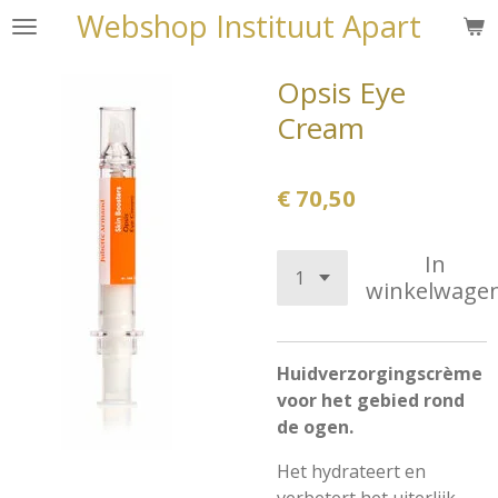
Webshop Instituut Apart
Ga
direct
naar
Opsis Eye
de
Cream
hoofdinhoud
€ 70,50
In
winkelwage
Huidverzorgingscrème
voor het gebied rond
de ogen.
Het hydrateert en