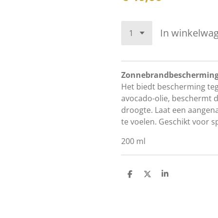
In winkelwa
Zonnebrandbeschermingso
Het biedt bescherming teg
avocado-olie, beschermt 
droogte. Laat een aangen
te voelen. Geschikt voor s
200 ml
D
D
S
e
e
h
l
e
a
e
l
r
n
e