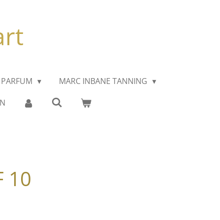
art
 PARFUM
MARC INBANE TANNING
EN
F 10