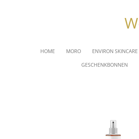
Ga
direct
We
naar
de
hoofdinhoud
HOME
MORO
ENVIRON SKINCARE
GESCHENKBONNEN