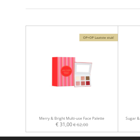
OP=OP Laatste stuk!
Merry & Bright Multi-use Face Palette
Sugar & 
€ 31,00
€ 62,00
© Gemaakt Door Hermes Van Steenbrugge
Verantwoordelijke binnen de EU