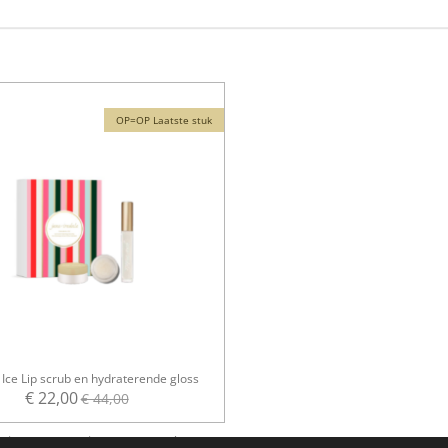
OP=OP Laatste stuk
Ice Lip scrub en hydraterende gloss
€ 22,00
€ 44,00
; | Naam: Biorius | Adres: Avenue Léonard de Vinci 14, 1300 Wavre Belgium
Elektronische c