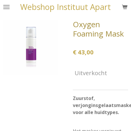
Webshop Instituut Apart
Ga
direct
naar
Oxygen
de
Foaming Mask
hoofdinhoud
€ 43,00
Uitverkocht
Zuurstof,
verjonginsgelaatsmask
voor alle huidtypes.