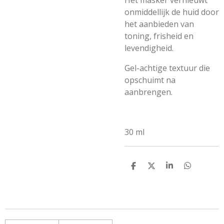
Het masker vernieuwt
onmiddellijk de huid door
het aanbieden van
toning, frisheid en
levendigheid.
Gel-achtige textuur die
opschuimt na
aanbrengen.
30 ml
D
D
S
D
e
e
h
e
l
e
a
l
e
l
r
e
n
e
n