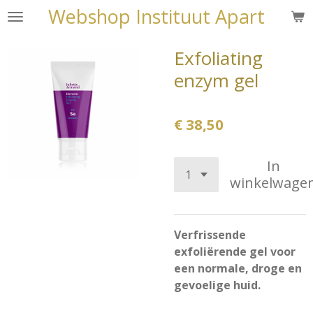
Webshop Instituut Apart
Ga
direct
naar
Exfoliating
de
enzym gel
hoofdinhoud
€ 38,50
In
winkelwage
Verfrissende
exfoliërende gel voor
een normale, droge en
gevoelige huid.