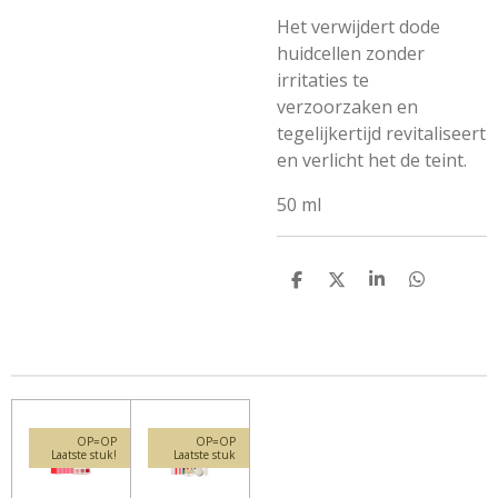
Het verwijdert dode
huidcellen zonder
irritaties te
verzoorzaken en
tegelijkertijd revitaliseert
en verlicht het de teint.
50 ml
D
D
S
D
e
e
h
e
l
e
a
l
e
l
r
e
n
e
n
OP=OP
OP=OP
Laatste stuk!
Laatste stuk