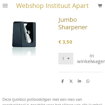
Webshop Instituut Apart
Ga
direct
naar
Jumbo
de
Sharpener
hoofdinhoud
€ 3,50
In
winkelwage
D
D
S
D
e
e
h
e
l
e
a
l
e
l
r
e
n
e
n
Deze (jumbo) potloodslijper met een mes van