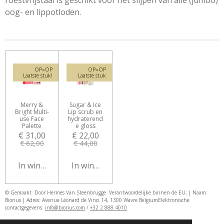
roestvrijstaal is geschikt voor het slijpen van alle (jumbo)
oog- en lippotloden.
OP=OP
OP=OP
Laatste stuk!
Laatste stuk
Merry &
Sugar & Ice
Bright Multi-
Lip scrub en
use Face
hydraterend
Palette
e gloss
€ 31,00
€ 22,00
€ 62,00
€ 44,00
In winkelwagen
In winkelwagen
© Gemaakt Door Hermes Van Steenbrugge
Verantwoordelijke binnen de EU; | Naam:
Biorius | Adres: Avenue Léonard de Vinci 14, 1300 Wavre Belgium
Elektronische
contactgegevens:
info@biorius.com
/
+32 2 888 4010