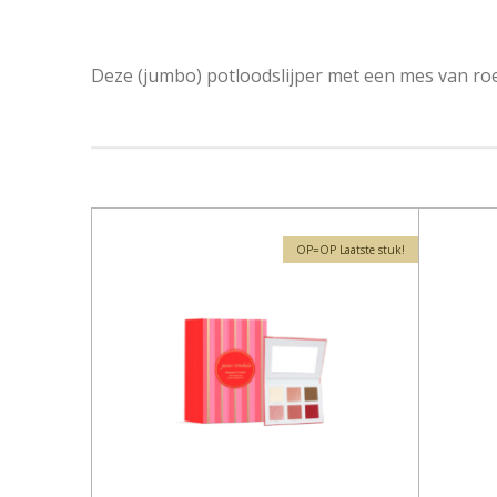
Deze (jumbo) potloodslijper met een mes van roest
OP=OP Laatste stuk!