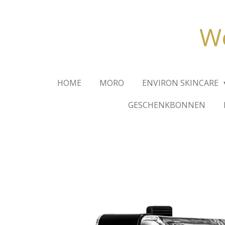
Ga
direct
We
naar
de
hoofdinhoud
HOME
MORO
ENVIRON SKINCARE
GESCHENKBONNEN