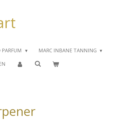
art
D PARFUM
MARC INBANE TANNING
EN
rpener