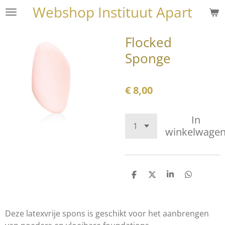
Webshop Instituut Apart
Ga
direct
naar
Flocked
de
Sponge
hoofdinhoud
€ 8,00
In
winkelwage
D
D
S
D
e
e
h
e
l
e
a
l
e
l
r
e
n
e
n
Deze latexvrije spons is geschikt voor het aanbrengen