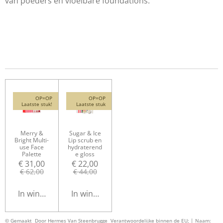
van poeders en vloeibare foundations.
OP=OP
OP=OP
Laatste stuk!
Laatste stuk
Merry &
Sugar & Ice
Bright Multi-
Lip scrub en
use Face
hydraterend
Palette
e gloss
€ 31,00
€ 22,00
€ 62,00
€ 44,00
In winkelwagen
In winkelwagen
© Gemaakt Door Hermes Van Steenbrugge
Verantwoordelijke binnen de EU; | Naam: