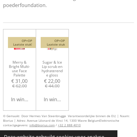
poederfoundation.
OP=OP
OP=OP
Laatste stuk!
Laatste stuk
Merry &
Sugar & Ice
Bright Multi-
Lip scrub en
use Face
hydraterend
Palette
e gloss
€ 31,00
€ 22,00
€ 62,00
€ 44,00
In winkelwagen
In winkelwagen
© Gemaakt Door Hermes Van Steenbrugge
Verantwoordelijke binnen de EU; | Naam:
Biorius | Adres: Avenue Léonard de Vinci 14, 1300 Wavre Belgium
Elektronische
contactgegevens:
info@biorius.com
/
+32 2 888 4010