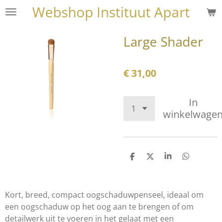
Webshop Instituut Apart
Ga
direct
naar
Large Shader
de
hoofdinhoud
€ 31,00
In
winkelwage
D
D
S
D
e
e
h
e
l
e
a
l
e
l
r
e
n
e
n
Kort, breed, compact oogschaduwpenseel, ideaal om
een oogschaduw op het oog aan te brengen of om
detailwerk uit te voeren in het gelaat met een