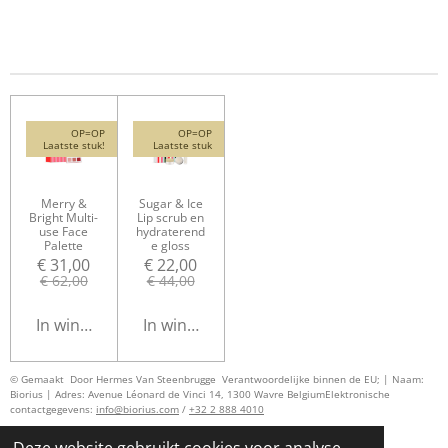
OP=OP
OP=OP
Laatste stuk!
Laatste stuk
Merry &
Sugar & Ice
Bright Multi-
Lip scrub en
use Face
hydraterend
Palette
e gloss
€ 31,00
€ 22,00
€ 62,00
€ 44,00
In winkelwagen
In winkelwagen
© Gemaakt Door Hermes Van Steenbrugge
Verantwoordelijke binnen de EU; | Naam:
Biorius | Adres: Avenue Léonard de Vinci 14, 1300 Wavre Belgium
Elektronische
contactgegevens:
info@biorius.com
/
+32 2 888 4010