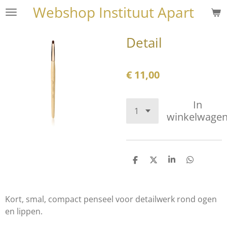
Webshop Instituut Apart
Ga
direct
naar
Detail
de
hoofdinhoud
€ 11,00
In
winkelwage
D
D
S
D
e
e
h
e
l
e
a
l
e
l
r
e
n
e
n
Kort, smal, compact penseel voor detailwerk rond ogen
en lippen.