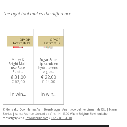
The right tool makes the difference
OP=OP
OP=OP
Laatste stuk!
Laatste stuk
Merry &
Sugar & Ice
Bright Multi-
Lip scrub en
use Face
hydraterend
Palette
e gloss
€ 31,00
€ 22,00
€ 62,00
€ 44,00
In winkelwagen
In winkelwagen
© Gemaakt Door Hermes Van Steenbrugge
Verantwoordelijke binnen de EU; | Naam:
Biorius | Adres: Avenue Léonard de Vinci 14, 1300 Wavre Belgium
Elektronische
contactgegevens:
info@biorius.com
/
+32 2 888 4010