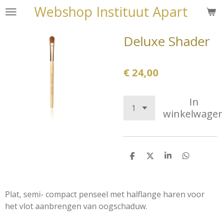
Webshop Instituut Apart
Ga
direct
naar
Deluxe Shader
de
hoofdinhoud
€ 24,00
In
winkelwage
D
D
S
D
e
e
h
e
l
e
a
l
e
l
r
e
n
e
n
Plat, semi- compact penseel met halflange haren voor
het vlot aanbrengen van oogschaduw.