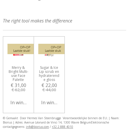
The right tool makes the difference
OP=OP
OP=OP
Laatste stuk!
Laatste stuk
Merry &
Sugar & Ice
Bright Multi-
Lip scrub en
use Face
hydraterend
Palette
e gloss
€ 31,00
€ 22,00
€ 62,00
€ 44,00
In winkelwagen
In winkelwagen
© Gemaakt Door Hermes Van Steenbrugge
Verantwoordelijke binnen de EU; | Naam:
Biorius | Adres: Avenue Léonard de Vinci 14, 1300 Wavre Belgium
Elektronische
contactgegevens:
info@biorius.com
/
+32 2 888 4010