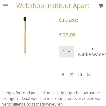
Webshop Instituut Apart
Ga
direct
naar
Crease
de
hoofdinhoud
€ 22,00
In
winkelwage
D
D
S
D
e
e
h
e
l
e
a
l
e
l
r
e
n
e
n
Lang, afgerond penseel om luchtig oogschaduw aan te
brengen. Ideaal voor het in elkaar laten overvloeien van
verschillende oogschaduwkleuren.