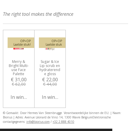
The right tool makes the difference
OP=OP
OP=OP
Laatste stuk!
Laatste stuk
Merry &
Sugar & Ice
Bright Multi-
Lip scrub en
use Face
hydraterend
Palette
e gloss
€ 31,00
€ 22,00
€ 62,00
€ 44,00
In winkelwagen
In winkelwagen
© Gemaakt Door Hermes Van Steenbrugge
Verantwoordelijke binnen de EU; | Naam:
Biorius | Adres: Avenue Léonard de Vinci 14, 1300 Wavre Belgium
Elektronische
contactgegevens:
info@biorius.com
/
+32 2 888 4010