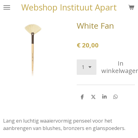
Webshop Instituut Apart
Ga
direct
naar
White Fan
de
hoofdinhoud
€ 20,00
In
winkelwage
D
D
S
D
e
e
h
e
l
e
a
l
e
l
r
e
n
e
n
Lang en luchtig waaiervormig penseel voor het
aanbrengen van blushes, bronzers en glanspoeders.