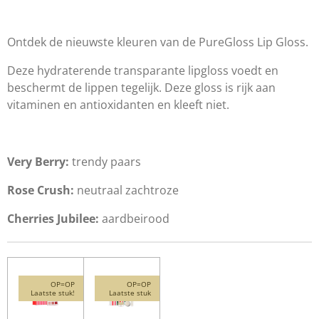
e
e
h
e
l
e
a
l
e
l
r
e
n
e
n
Ontdek de nieuwste kleuren van de PureGloss Lip Gloss.
Deze hydraterende transparante lipgloss voedt en
beschermt de lippen tegelijk. Deze gloss is rijk aan
vitaminen en antioxidanten en kleeft niet.
Very Berry:
trendy paars
Rose Crush:
neutraal zachtroze
Cherries Jubilee:
aardbeirood
OP=OP
OP=OP
Laatste stuk!
Laatste stuk