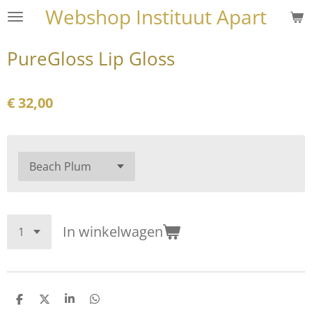
Webshop Instituut Apart
Ga
direct
naar
PureGloss Lip Gloss
de
hoofdinhoud
€ 32,00
In winkelwagen
D
D
S
D