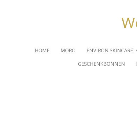
Ga
direct
We
naar
de
hoofdinhoud
HOME
MORO
ENVIRON SKINCARE
GESCHENKBONNEN