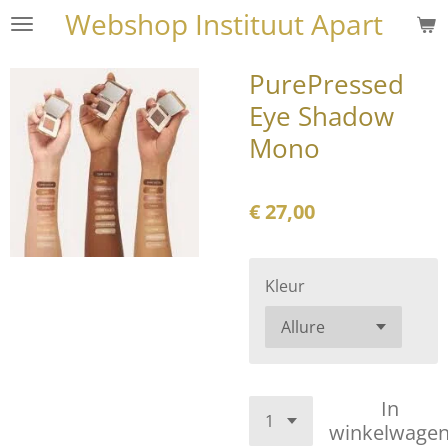
Webshop Instituut Apart
Ga
direct
naar
PurePressed
de
Eye Shadow
hoofdinhoud
Mono
€ 27,00
Kleur
In
winkelwage