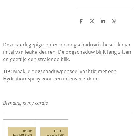
D
D
S
D
e
e
h
e
l
e
a
l
e
l
r
e
n
e
n
Deze sterk gepigmenteerde oogschaduw is beschikbaar
in tal van leuke kleuren. De oogschaduw blijft lang zitten
en geeft je een stralende blik.
TIP:
Maak je oogschaduwpenseel vochtig met een
Hydration Spray voor een intensere kleur.
Blending is my cardio
OP=OP
OP=OP
Laatste stuk!
Laatste stuk