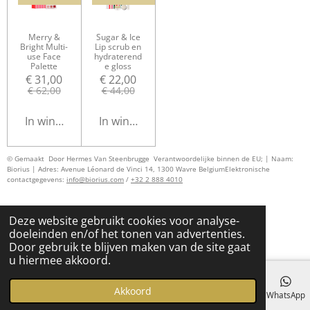
Merry &
Sugar & Ice
Bright Multi-
Lip scrub en
use Face
hydraterend
Palette
e gloss
€ 31,00
€ 22,00
€ 62,00
€ 44,00
In winkelwagen
In winkelwagen
© Gemaakt Door Hermes Van Steenbrugge
Verantwoordelijke binnen de EU; | Naam:
Biorius | Adres: Avenue Léonard de Vinci 14, 1300 Wavre Belgium
Elektronische
contactgegevens:
info@biorius.com
/
+32 2 888 4010
Deze website gebruikt cookies voor analyse-
doeleinden en/of het tonen van advertenties.
Door gebruik te blijven maken van de site gaat
u hiermee akkoord.
Akkoord
E-mailadres
Kaart
Instagram
WhatsApp