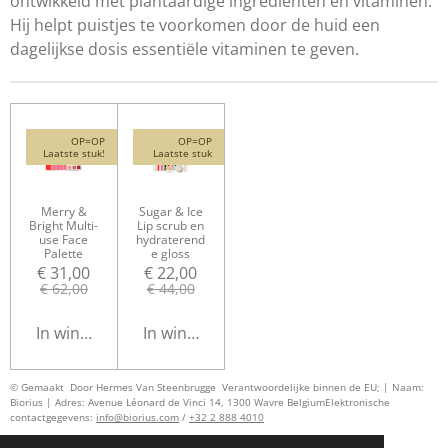
ontwikkeld met plantaardige ingrediënten en vitaminen.
Hij helpt puistjes te voorkomen door de huid een
dagelijkse dosis essentiële vitaminen te geven.
OP=OP
OP=OP
Laatste stuk!
Laatste stuk
Merry &
Sugar & Ice
Bright Multi-
Lip scrub en
use Face
hydraterend
Palette
e gloss
€ 31,00
€ 22,00
€ 62,00
€ 44,00
In winkelwagen
In winkelwagen
© Gemaakt Door Hermes Van Steenbrugge
Verantwoordelijke binnen de EU; | Naam:
Biorius | Adres: Avenue Léonard de Vinci 14, 1300 Wavre Belgium
Elektronische
contactgegevens:
info@biorius.com
/
+32 2 888 4010