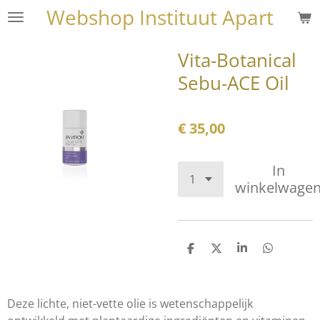
Webshop Instituut Apart
Ga
direct
naar
Vita-Botanical
de
Sebu-ACE Oil
hoofdinhoud
€ 35,00
In
winkelwage
D
D
S
D
e
e
h
e
l
e
a
l
e
l
r
e
n
e
n
Deze lichte, niet-vette olie is wetenschappelijk