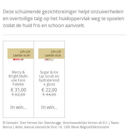
l
e
a
l
e
l
r
e
n
e
n
Deze schuimende gezichtsreiniger helpt onzuiverheden
en overtollige talg op het huidoppervlak weg te spoelen
zodat de huid fris en schoon aanvoelt.
OP=OP
OP=OP
Laatste stuk!
Laatste stuk
Merry &
Sugar & Ice
Bright Multi-
Lip scrub en
use Face
hydraterend
Palette
e gloss
€ 31,00
€ 22,00
€ 62,00
€ 44,00
In winkelwagen
In winkelwagen
© Gemaakt Door Hermes Van Steenbrugge
Verantwoordelijke binnen de EU; | Naam:
Biorius | Adres: Avenue Léonard de Vinci 14, 1300 Wavre Belgium
Elektronische