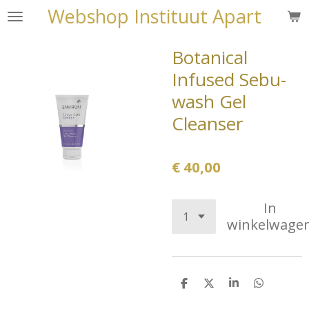
Webshop Instituut Apart
Ga
direct
naar
Botanical
de
Infused Sebu-
hoofdinhoud
wash Gel
Cleanser
€ 40,00
In
winkelwage
D
D
S
D
e
e
h
e