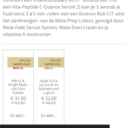
minimum een Vita-Antioxidant AVST Moisturiser 3 of
een Vita-Peptide C-Quence Serum 2) kan je ’s avonds je
huid eerst 3 à 5 min. rollen met een Environ Roll-CIT vóór
het aanbrengen van de Mela-Prep Lotion, gevolgd door
Mela-Fade Serum System, Mela-Even Cream en je
vitamine A moisturiser.
OP=OP
OP=OP
Laatste stuk!
Laatste stuk
Merry &
Sugar & Ice
Bright Multi-
Lip scrub en
use Face
hydraterend
Palette
e gloss
€ 31,00
€ 22,00
€ 62,00
€ 44,00
In winkelwagen
In winkelwagen