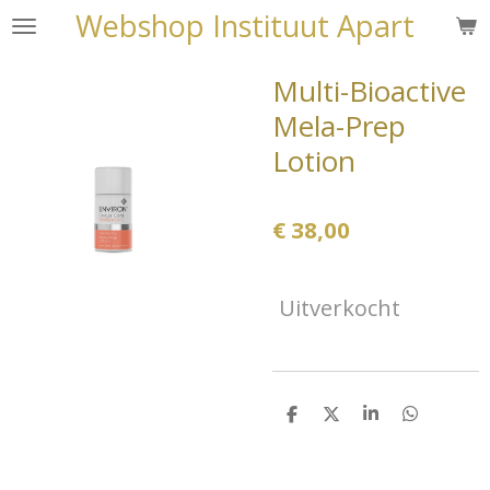
Webshop Instituut Apart
Ga
direct
naar
Multi-Bioactive
de
Mela-Prep
hoofdinhoud
Lotion
€ 38,00
Uitverkocht
D
D
S
D
e
e
h
e
l
e
a
l
e
l
r
e