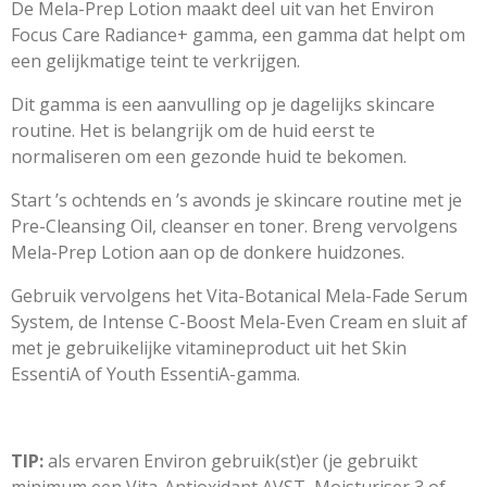
n
e
n
De Mela-Prep Lotion maakt deel uit van het Environ
Focus Care Radiance+ gamma, een gamma dat helpt om
een gelijkmatige teint te verkrijgen.
Dit gamma is een aanvulling op je dagelijks skincare
routine. Het is belangrijk om de huid eerst te
normaliseren om een gezonde huid te bekomen.
Start ’s ochtends en ’s avonds je skincare routine met je
Pre-Cleansing Oil, cleanser en toner. Breng vervolgens
Mela-Prep Lotion aan op de donkere huidzones.
Gebruik vervolgens het Vita-Botanical Mela-Fade Serum
System, de Intense C-Boost Mela-Even Cream en sluit af
met je gebruikelijke vitamineproduct uit het Skin
EssentiA of Youth EssentiA-gamma.
TIP:
als ervaren Environ gebruik(st)er (je gebruikt