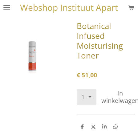
Webshop Instituut Apart
Ga
direct
naar
Botanical
de
Infused
hoofdinhoud
Moisturising
Toner
€ 51,00
In
winkelwage
D
D
S
D
e
e
h
e