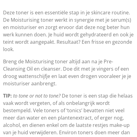
l
e
a
l
e
l
r
e
n
e
n
Deze toner is een essentiële stap in je skincare routine.
De Moisturising toner werkt in synergie met je serum(s)
en moisturiser en zorgt ervoor dat deze nog beter hun
werk kunnen doen. Je huid wordt gehydrateerd en ook je
teint wordt aangepakt. Resultaat? Een frisse en gezonde
look.
Breng de Moisturising toner altijd aan na je Pre-
Cleansing Oil en cleanser. Doe dit met je vingers of een
droog wattenschijfje en laat even drogen vooraleer je je
moisturiser aanbrengt.
TIP:
to tone or not to tone?
De toner is een stap die helaas
vaak wordt vergeten, of als onbelangrijk wordt
bestempeld. Vele toners of ‘tonics’ bevatten niet veel
meer dan water en een plantenextract, of erger nog,
alcohol, en dienen enkel om de laatste restjes make-up
van je huid verwijderen. Environ toners doen meer dan