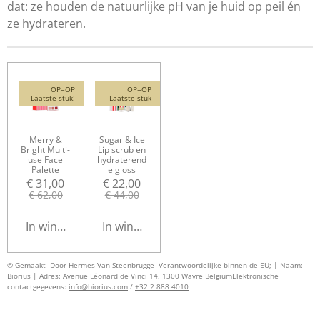
dat: ze houden de natuurlijke pH van je huid op peil én
ze hydrateren.
OP=OP
OP=OP
Laatste stuk!
Laatste stuk
Merry &
Sugar & Ice
Bright Multi-
Lip scrub en
use Face
hydraterend
Palette
e gloss
€ 31,00
€ 22,00
€ 62,00
€ 44,00
In winkelwagen
In winkelwagen
© Gemaakt Door Hermes Van Steenbrugge
Verantwoordelijke binnen de EU; | Naam:
Biorius | Adres: Avenue Léonard de Vinci 14, 1300 Wavre Belgium
Elektronische
contactgegevens:
info@biorius.com
/
+32 2 888 4010