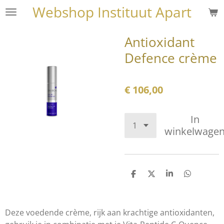
Webshop Instituut Apart
Ga
direct
naar
Antioxidant
de
Defence crème
hoofdinhoud
€ 106,00
In
winkelwage
D
D
S
D
e
e
h
e
l
e
a
l
e
l
r
e
n
e
n
Deze voedende crème, rijk aan krachtige antioxidanten,