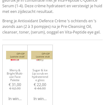
gebruik je in combinatie met je Vita-Peptide C-Quence
Serum (1-4). Deze crème hydrateert en verstevigt je huid
met een zijdezacht resultaat.
Breng je Antioxidant Defence Crème ’s ochtends en ’s
avonds aan (2 à 3 pompjes) na je Pre-Cleansing Oil,
cleanser, toner, (serum), ooggel en
Vita-Peptide ey
e gel.
OP=OP
OP=OP
Laatste stuk!
Laatste stuk
Merry &
Sugar & Ice
Bright Multi-
Lip scrub en
use Face
hydraterend
Palette
e gloss
€ 31,00
€ 22,00
€ 62,00
€ 44,00
In winkelwagen
In winkelwagen