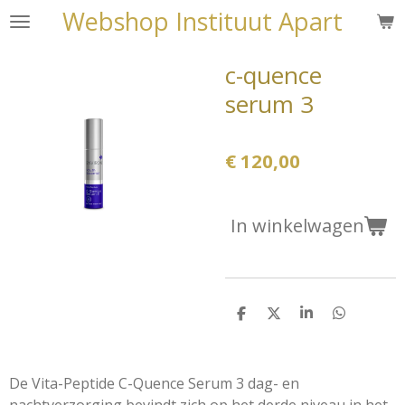
Webshop Instituut Apart
Ga
direct
naar
c-quence
de
serum 3
hoofdinhoud
€ 120,00
In winkelwagen
D
D
S
D
e
e
h
e
l
e
a
l
e
l
r
e
n
e
n
De Vita-Peptide C-Quence Serum 3 dag- en