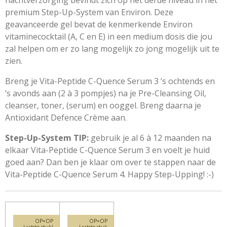
nachtverzorging bevindt zich op het derde niveau in het
premium Step-Up-System van Environ. Deze
geavanceerde gel bevat de kenmerkende Environ
vitaminecocktail (A, C en E) in een medium dosis die jou
zal helpen om er zo lang mogelijk zo jong mogelijk uit te
zien.
Breng je Vita-Peptide C-Quence Serum 3 ’s ochtends en
’s avonds aan (2 à 3 pompjes) na je Pre-Cleansing Oil,
cleanser, toner, (serum) en ooggel. Breng daarna je
Antioxidant Defence Crème aan.
Step-Up-System TIP:
gebruik je al 6 à 12 maanden na
elkaar Vita-Peptide C-Quence Serum 3 en voelt je huid
goed aan? Dan ben je klaar om over te stappen naar de
Vita-Peptide C-Quence Serum 4. Happy Step-Upping! :-)
OP=OP
OP=OP